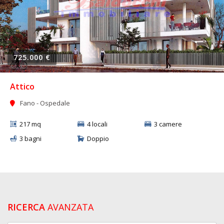
725.000 €
Attico
Fano - Ospedale
217 mq
4 locali
3 camere
3 bagni
Doppio
RICERCA
AVANZATA