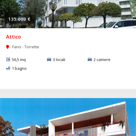
135.000 €
Attico
Fano - Torrette
56,5 mq
3 locali
2 camere
1 bagno